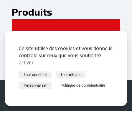
Produits
Couvertine en alu ANNAPURNA
Ce site utilise des cookies et vous donne le
contrôle sur ceux que vous souhaitez
Couvertine alu sur mesure
activer
Tout accepter
Tout refuser
Personnaliser
Politique de confidentialité
SAS ALU
CHENEAU
DAL'ALU21 met à votre
Accueil
Habillages
Nous