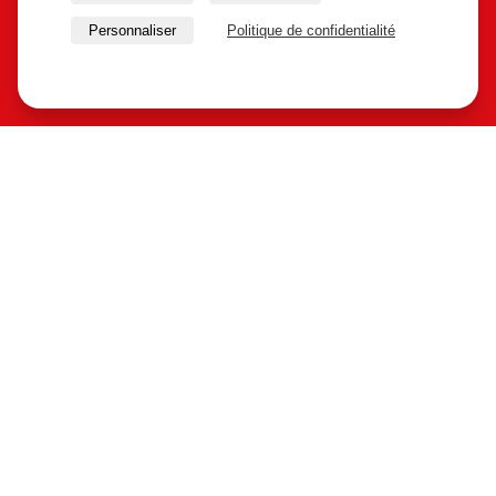
Personnaliser
Politique de confidentialité
Produits
Pliage alu sur mesure
Profilés de finition alu
SAS ALU