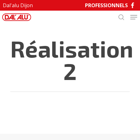
Skip
Dal'alu Dijon
PROFESSIONNELS
to
main
Close
content
Menu
Réalisation
2