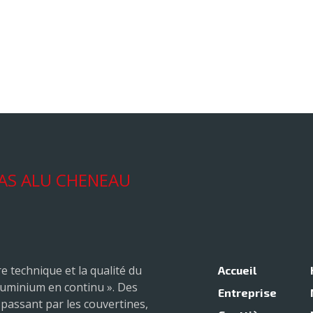
um laqué
rives et g
sure
alumi
AS ALU CHENEAU
e technique et la qualité du
Accueil
luminium en continu ». Des
Entreprise
passant par les couvertines,