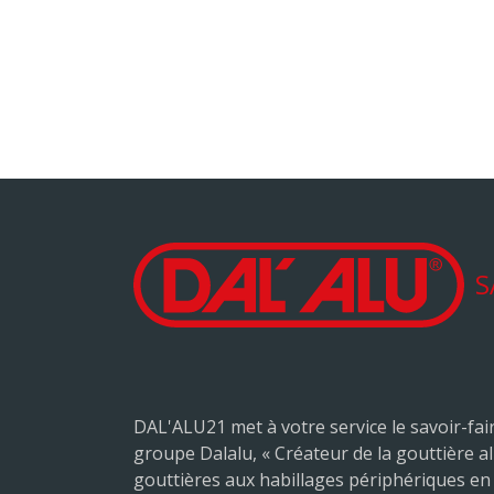
um laqué
en alumini
sure
sur me
S
DAL'ALU21 met à votre service le savoir-fair
groupe Dalalu, « Créateur de la gouttière a
gouttières aux habillages périphériques en 