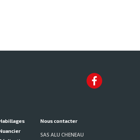
outtières
alumini
nium
Dal’Alu
Habillages
Nous contacter
Nuancier
SAS ALU CHENEAU