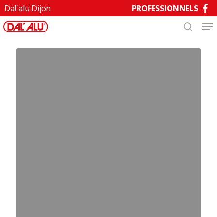
Skip
Dal'alu Dijon
PROFESSIONNELS
to
main
content
Rouge
bordeaux