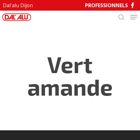
Skip
Dal'alu Dijon
PROFESSIONNELS
to
main
Close
content
Menu
Vert
amande